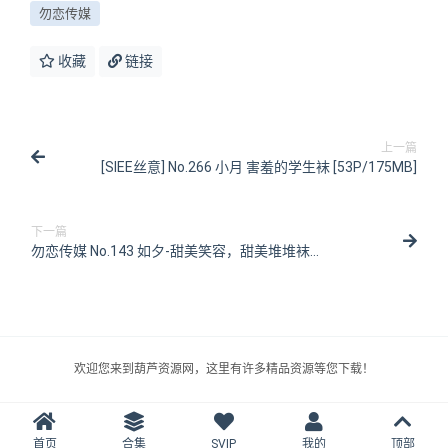
勿恋传媒
收藏
链接
上一篇
[SIEE丝意] No.266 小月 害羞的学生袜 [53P/175MB]
下一篇
勿恋传媒 No.143 如夕-甜美笑容，甜美堆堆袜
[136P/1V/2.78G]
欢迎您来到葫芦资源网，这里有许多精品资源等您下载！
首页
合集
SVIP
我的
顶部