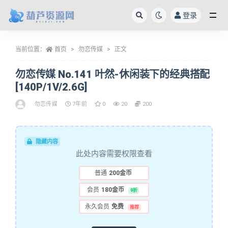
登录
全部
当前位置：
首页
勿恋传媒
正文
勿恋传媒 No.141 叶然-休闲装下的经典搭配
[140P/1V/2.6G]
勿恋传媒
7年前
0
20
200
隐藏内容
此处内容需要权限查看
普通
200金币
会员
180金币
9折
永久会员
免费
推荐