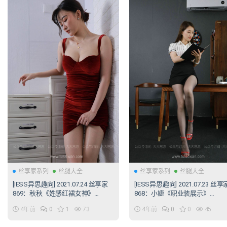
丝享家系列
丝腿大全
丝享家系列
丝腿大全
[IESS异思趣向] 2021.07.24 丝享家
[IESS异思趣向] 2021.07.23 丝享
869：秋秋《姓感红裙女神》
868：小婕《职业装展示》
[94P/124MB]
[91P/123MB]
4年前
0
1
73
4年前
0
0
45