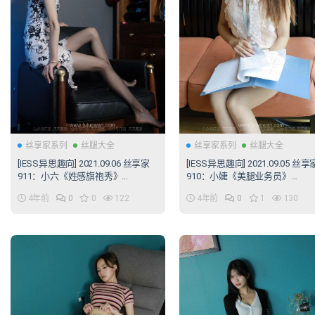
丝享家系列
丝腿大全
丝享家系列
丝腿大全
[IESS异思趣向] 2021.09.06 丝享家
[IESS异思趣向] 2021.09.05 丝享
911：小六《姓感旗袍秀》
910：小婕《美腿业务员》
[92P/141MB]
[106P/171MB]
4年前
0
0
122
4年前
0
1
130