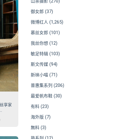
(270)
山茶摄影
(37)
御女郎
(1,265)
微博红人
(101)
慕丝女郎
(12)
我丝你想
(103)
敏足特辑
(94)
斯文传媒
(71)
新袜小喵
(206)
普惠集系列
(30)
最爱帆布鞋
5 丝享家
(23)
有料
(7)
海外版
9
(3)
無料
(12)
熟系列