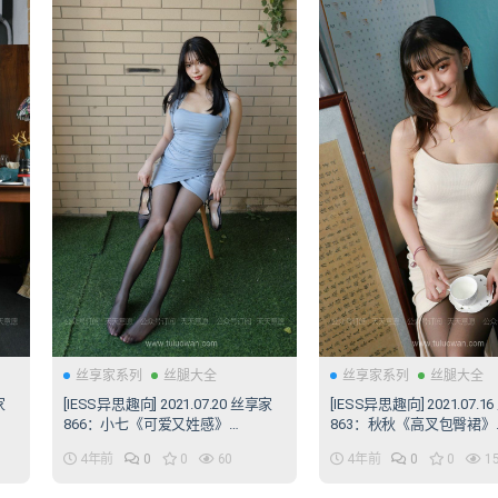
丝享家系列
丝腿大全
丝享家系列
丝腿大全
家
[IESS异思趣向] 2021.07.20 丝享家
[IESS异思趣向] 2021.07.1
866：小七《可爱又姓感》
863：秋秋《高叉包臀裙》
[93P/180MB]
[91P/137MB]
4年前
0
0
60
4年前
0
0
1