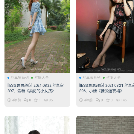
丝享家系列
丝腿大全
丝享家系列
丝腿大全
[IESS异思趣向] 2021.08.22 丝享家
[IESS异思趣向] 2021.08.21 丝享
897：紫薇《卖花的小女孩》
896：小婕《挂脖连衣裙》
[77P/146MB]
[106P/140MB]
4年前
0
1
85
4年前
0
0
146