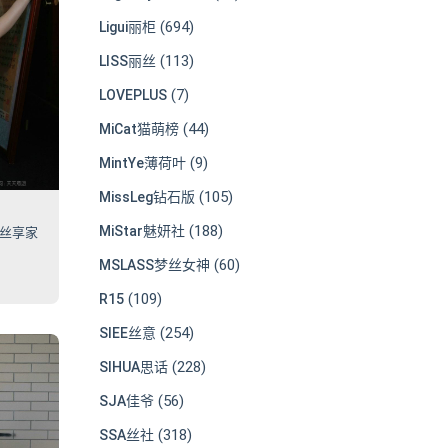
(694)
Ligui丽柜
(113)
LISS丽丝
(7)
LOVEPLUS
(44)
MiCat猫萌榜
(9)
MintYe薄荷叶
(105)
MissLeg钻石版
(188)
MiStar魅妍社
2 丝享家
(60)
MSLASS梦丝女神
1
(109)
R15
(254)
SIEE丝意
(228)
SIHUA思话
(56)
SJA佳爷
(318)
SSA丝社