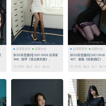
丝享家系列
丝腿大全
丝享家系列
丝腿大全
家
[IESS异思趣向] 2021.09.03 丝享家
[IESS异思趣向] 2021.09.0
908：婉苹《黑白奥利奥》
907：紫薇《姹紫嫣红》
[99P/158MB]
[98P/127MB]
4年前
0
0
65
4年前
0
0
9