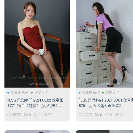
丝享家系列
丝腿大全
丝享家系列
丝腿大全
[IESS异思趣向] 2021.08.02 丝享家
[IESS异思趣向] 2021.08.01 丝享
877：婉苹《姓感红色小礼裙》
876：羽西《迷人职业装》
[91P/125MB]
[70P/104MB]
4年前
0
0
78
4年前
0
0
39