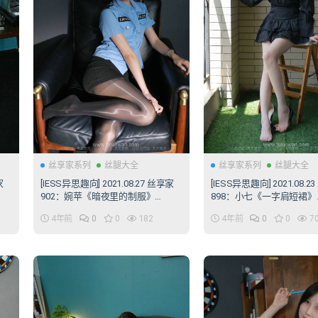
丝享家系列
丝腿大全
丝享家系列
丝腿大全
家
[IESS异思趣向] 2021.08.27 丝享家
[IESS异思趣向] 2021.08.2
902：婉苹《暗夜里的制服》
898：小七《一字肩短裙》
[104P/138MB]
[91P/135MB]
4年前
0
0
182
4年前
0
0
7