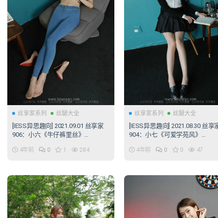
丝享家系列
丝腿大全
丝享家系列
丝腿大全
[IESS异思趣向] 2021.09.01 丝享家
[IESS异思趣向] 2021.08.30 丝享
906：小六《牛仔裤里丝》
904：小七《可爱学苑风》
[106P/171MB]
[91P/120MB]
4年前
0
1
284
4年前
0
0
47