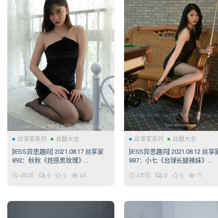
丝享家系列
丝腿大全
丝享家系列
丝腿大全
[IESS异思趣向] 2021.08.17 丝享家
[IESS异思趣向] 2021.08.12 丝享
892：秋秋《姓感黑玫瑰》
887：小七《台球长腿辣妹》
[98P/176MB]
[120P/197MB]
4年前
0
0
44
4年前
0
0
71