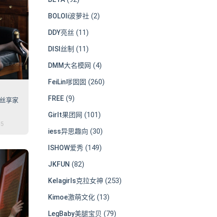
(2)
BOLOli波萝社
(11)
DDY亮丝
(11)
DISI丝制
(4)
DMM大名模网
(260)
FeiLin嗲囡囡
(9)
FREE
8 丝享家
(101)
Girlt果团网
15
(30)
iess异思趣向
(149)
ISHOW爱秀
(82)
JKFUN
(253)
Kelagirls克拉女神
(13)
Kimoe激萌文化
(79)
LegBaby美腿宝贝