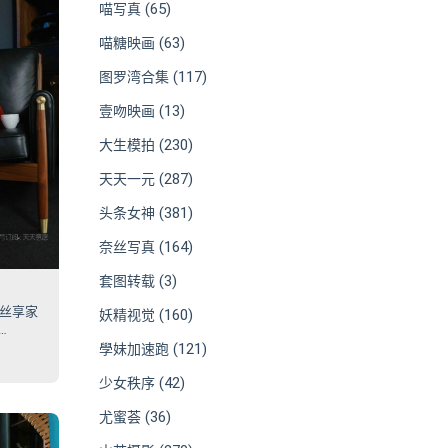
(65)
喵写真
(63)
喵糖映画
(117)
图罗湾合集
(13)
壹吻映画
(230)
大生模拍
(287)
天天一元
(381)
头条女神
(164)
奈丝写真
(3)
套图转载
6 丝享家
(160)
妖精视觉
(121)
學妹加速跑
1
(42)
少女秩序
(36)
尤蜜荟