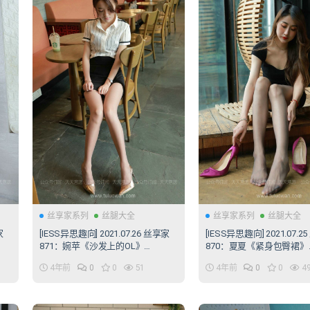
丝享家系列
丝腿大全
丝享家系列
丝腿大全
家
[IESS异思趣向] 2021.07.26 丝享家
[IESS异思趣向] 2021.07.2
871：婉苹《沙发上的OL》
870：夏夏《紧身包臀裙》
[79P/115MB]
[72P/114MB]
4年前
0
0
51
4年前
0
0
4