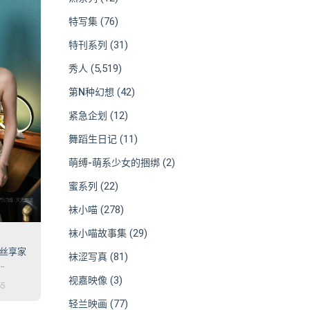
(76)
特写集
(31)
特刊系列
(5,519)
秀人
(42)
第N种幻想
(12)
紧急企划
(11)
舞蹈生日记
(2)
萌缚-萌系少女的捆绑
(22)
蜜系列
(278)
袜小喵
(29)
袜小喵故事集
6 丝享家
(81)
袜涩写真
(3)
视嘉映像
55
(77)
轻兰映画