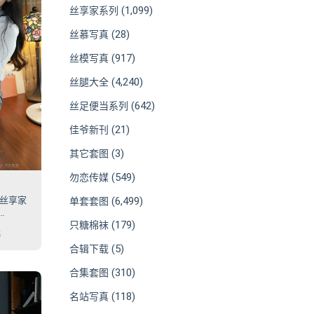
(1,099)
丝享家系列
(28)
丝慕写真
(917)
丝模写真
(4,240)
丝腿大全
(642)
丝足便当系列
(21)
佳爷新刊
(3)
其它套图
(549)
勿恋传媒
8 丝享家
(6,499)
单套套图
(179)
只糖棉袜
5
(5)
合辑下载
(310)
合集套图
(118)
名站写真