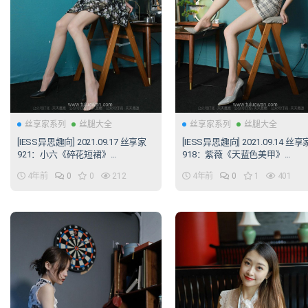
丝享家系列
丝腿大全
丝享家系列
丝腿大全
[IESS异思趣向] 2021.09.17 丝享家
[IESS异思趣向] 2021.09.14 丝享
921：小六《碎花短裙》
918：紫薇《天蓝色美甲》
[90P/129MB]
[89P/134MB]
4年前
0
0
212
4年前
0
1
401