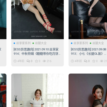
丝享家系列
丝腿大全
丝享家系列
丝腿大全
家
[IESS异思趣向] 2021.09.10 丝享家
[IESS异思趣向] 2021.09.0
914：中秋特辑《糖糖带你吃月饼》
913：小七《长腿OL装》
[84P/210MB]
[119P/244MB]
4年前
0
0
216
4年前
0
0
2