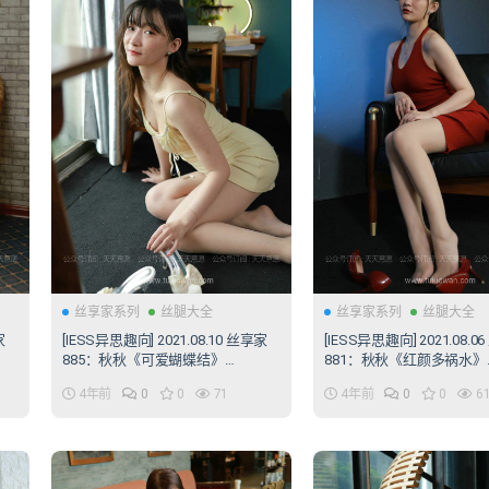
丝享家系列
丝腿大全
丝享家系列
丝腿大全
家
[IESS异思趣向] 2021.08.10 丝享家
[IESS异思趣向] 2021.08.0
885：秋秋《可爱蝴蝶结》
881：秋秋《红颜多祸水》
[99P/138MB]
[95P/126MB]
4年前
0
0
71
4年前
0
0
6