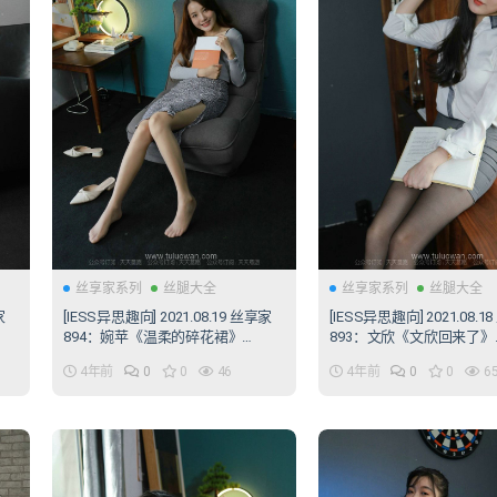
丝享家系列
丝腿大全
丝享家系列
丝腿大全
家
[IESS异思趣向] 2021.08.19 丝享家
[IESS异思趣向] 2021.08.1
894：婉苹《温柔的碎花裙》
893：文欣《文欣回来了》
[95P/151MB]
[98P/145MB]
4年前
0
0
46
4年前
0
0
6