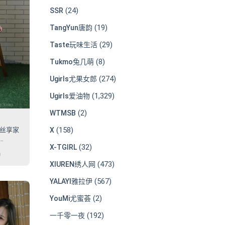
(24)
SSR
(19)
TangYun唐韵
(29)
Taste玩味生活
(8)
Tukmo兔几萌
(274)
Ugirls尤果女郎
(1,329)
Ugirls爱油物
(2)
WTMSB
(158)
X
3 丝享家
(32)
X-TGIRL
0
(473)
XIUREN绣人网
(567)
YALAYI雅拉伊
(2)
YouMi尤蜜荟
(192)
一千零一夜