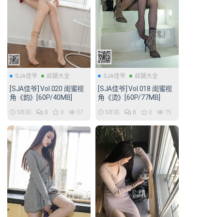
SJA佳爷
丝腿大全
SJA佳爷
丝腿大全
[SJA佳爷] Vol.020 闺蜜视
[SJA佳爷] Vol.018 闺蜜视
角《韵》[60P/40MB]
角《烫》[60P/77MB]
5年前
0
0
37
5年前
0
0
75