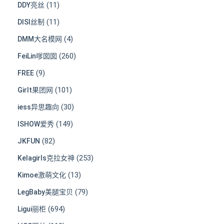
(11)
DDY亮丝
(11)
DISI丝制
(4)
DMM大名模网
(260)
FeiLin嗲囡囡
(9)
FREE
(101)
Girlt果团网
(30)
iess异思趣向
(149)
ISHOW爱秀
(82)
JKFUN
(253)
Kelagirls克拉女神
(13)
Kimoe激萌文化
(79)
LegBaby美腿宝贝
(694)
Ligui丽柜