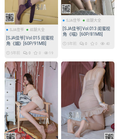
SJA佳爷
丝腿大全
[SJA佳爷] Vol.013 闺蜜视
SJA佳爷
丝腿大全
角《喵》[60P/81MB]
[SJA佳爷] Vol.015 闺蜜视
角《媚》[60P/91MB]
5年前
0
0
40
5年前
0
0
19