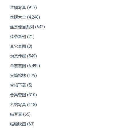
(917)
丝模写真
(4,240)
丝腿大全
(642)
丝足便当系列
(21)
佳爷新刊
(3)
其它套图
(549)
勿恋传媒
(6,499)
单套套图
(179)
只糖棉袜
(5)
合辑下载
(310)
合集套图
(118)
名站写真
(65)
喵写真
(63)
喵糖映画