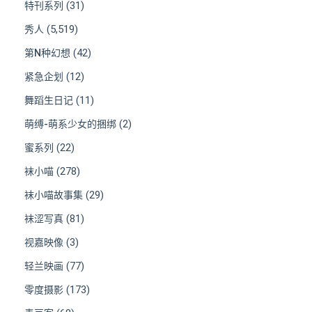
(31)
特刊系列
(5,519)
秀人
(42)
第N种幻想
(12)
紧急企划
(11)
舞蹈生日记
(2)
萌缚-萌系少女的捆绑
(22)
蜜系列
(278)
袜小喵
(29)
袜小喵故事集
(81)
袜涩写真
(3)
视嘉映像
(77)
轻兰映画
(173)
零度摄影