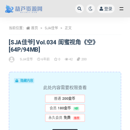
登录
全部
当前位置：
首页
SJA佳爷
正文
[SJA佳爷] Vol.034 闺蜜视角《空》
[64P/94MB]
SJA佳爷
6年前
0
42
200
隐藏内容
此处内容需要权限查看
普通
200金币
会员
180金币
9折
永久会员
免费
推荐