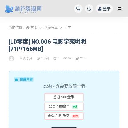
登录
全部
当前位置：
首页
丝模写真
正文
[LD零度] NO.006 电影学苑明明
[71P/166MB]
丝模写真
6年前
0
59
200
隐藏内容
此处内容需要权限查看
普通
200金币
会员
180金币
9折
永久会员
免费
推荐