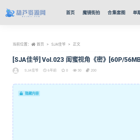
首页
魔镜街拍
合集套图
单
全部
当前位置：
首页
SJA佳爷
正文
[SJA佳爷] Vol.023 闺蜜视角《密》[60P/56MB
SJA佳爷
6年前
0
30
200
隐藏内容