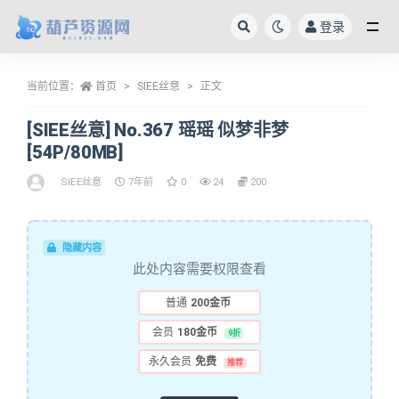
登录
全部
当前位置：
首页
SIEE丝意
正文
[SIEE丝意] No.367 瑶瑶 似梦非梦
[54P/80MB]
SIEE丝意
7年前
0
24
200
隐藏内容
此处内容需要权限查看
普通
200金币
会员
180金币
9折
永久会员
免费
推荐