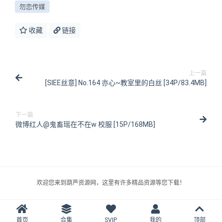
勿恋传媒
收藏
链接
上一篇
[SIEE丝意] No.164 亦心~教室里的白丝 [34P/83.4MB]
下一篇
微博红人@鬼畜瑶在不在w 校服 [15P/168MB]
欢迎您来到葫芦资源网，这里有许多精品资源等您下载！
首页
合集
SVIP
我的
顶部