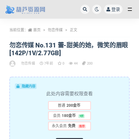
登录
全部
当前位置：
首页
勿恋传媒
正文
勿恋传媒 No.131 蕾-甜美的她，微笑的眉眼
[142P/1V/2.77GB]
勿恋传媒
7年前
0
44
200
隐藏内容
此处内容需要权限查看
普通
200金币
会员
180金币
9折
永久会员
免费
推荐