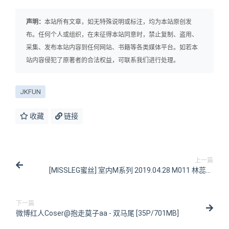
声明：
本站所有文章，如无特殊说明或标注，均为本站原创发
布。任何个人或组织，在未征得本站同意时，禁止复制、盗用、
采集、发布本站内容到任何网站、书籍等各类媒体平台。如若本
站内容侵犯了原著者的合法权益，可联系我们进行处理。
JKFUN
收藏
链接
上一篇
[MISSLEG蜜丝] 室内M系列 2019.04.28 M011 林蕊儿
[51P/217MB]
下一篇
微博红人Coser@抱走莫子aa - 双马尾 [35P/701MB]