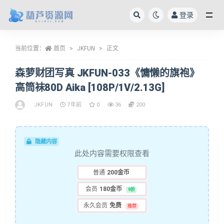
登录
全部
当前位置：
首页
JKFUN
正文
森萝财团写真 JKFUN-033《慵懒的旗袍》
高筒袜80D Aika [108P/1V/2.13G]
JKFUN
7年前
0
36
200
隐藏内容
此处内容需要权限查看
普通
200金币
会员
180金币
9折
永久会员
免费
推荐