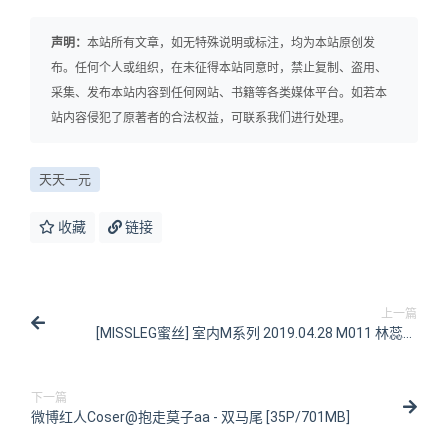
声明：
本站所有文章，如无特殊说明或标注，均为本站原创发
布。任何个人或组织，在未征得本站同意时，禁止复制、盗用、
采集、发布本站内容到任何网站、书籍等各类媒体平台。如若本
站内容侵犯了原著者的合法权益，可联系我们进行处理。
天天一元
收藏
链接
上一篇
[MISSLEG蜜丝] 室内M系列 2019.04.28 M011 林蕊儿
[51P/217MB]
下一篇
微博红人Coser@抱走莫子aa - 双马尾 [35P/701MB]