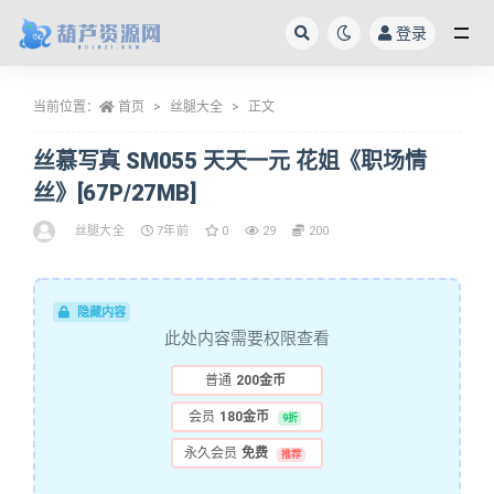
登录
全部
当前位置：
首页
丝腿大全
正文
丝慕写真 SM055 天天一元 花姐《职场情
丝》[67P/27MB]
丝腿大全
7年前
0
29
200
隐藏内容
此处内容需要权限查看
普通
200金币
会员
180金币
9折
永久会员
免费
推荐