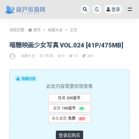
登录
全部
当前位置：
首页
丝腿大全
正文
喵糖映画少女写真 VOL.024 [41P/475MB]
丝腿大全
7年前
0
12
200
隐藏内容
此处内容需要权限查看
普通
200金币
会员
180金币
9折
永久会员
免费
推荐
登录后购买