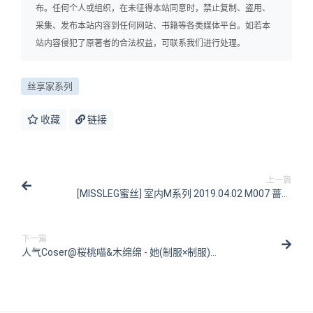
布。任何个人或组织，在未征得本站同意时，禁止复制、盗用、
采集、发布本站内容到任何网站、书籍等各类媒体平台。如若本
站内容侵犯了原著者的合法权益，可联系我们进行处理。
丝享家系列
收藏
链接
上一篇
[MISSLEG蜜丝] 室内M系列 2019.04.02 M007 蔷薇
[60P/225MB]
下一篇
人气Coser@桜桃喵&木绵绵 - 她(制服×制服)
[37P/718MB]