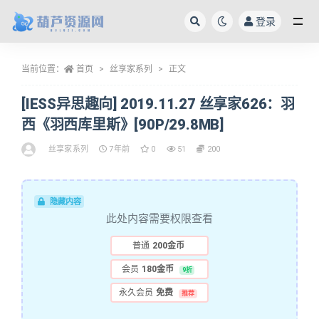
登录
全部
当前位置：
首页
丝享家系列
正文
[IESS异思趣向] 2019.11.27 丝享家626：羽
西《羽西库里斯》[90P/29.8MB]
丝享家系列
7年前
0
51
200
隐藏内容
此处内容需要权限查看
普通
200金币
会员
180金币
9折
永久会员
免费
推荐