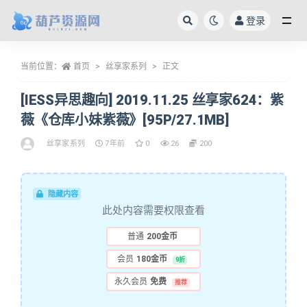
登录
全部
当前位置：
首页
丝享家系列
正文
[IESS异思趣向] 2019.11.25 丝享家624：紫
薇《仓库小妹紫薇》[95P/27.1MB]
丝享家系列
7年前
0
26
200
隐藏内容
此处内容需要权限查看
普通
200金币
会员
180金币
9折
永久会员
免费
推荐