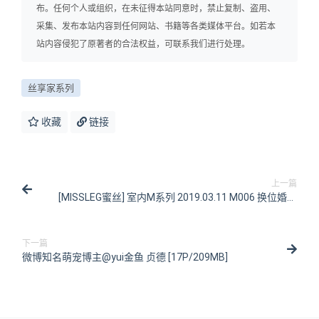
布。任何个人或组织，在未征得本站同意时，禁止复制、盗用、
采集、发布本站内容到任何网站、书籍等各类媒体平台。如若本
站内容侵犯了原著者的合法权益，可联系我们进行处理。
丝享家系列
收藏
链接
上一篇
[MISSLEG蜜丝] 室内M系列 2019.03.11 M006 换位婚礼
（下）浪味仙 壹壹 [57P/213MB]
下一篇
微博知名萌宠博主@yui金鱼 贞德 [17P/209MB]