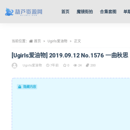
首页
魔镜街拍
合集套图
单
全部
当前位置：
首页
Ugirls爱油物
正文
[Ugirls爱油物] 2019.09.12 No.1576 一曲秋思
Ugirls爱油物
7年前
0
24
200
隐藏内容