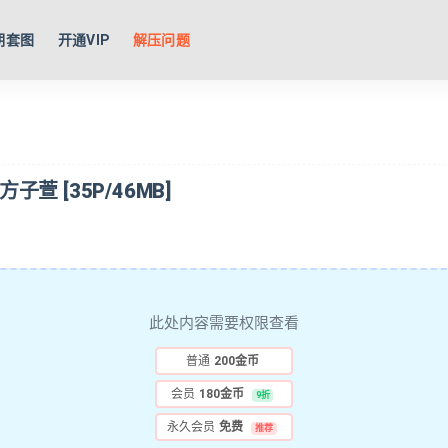
期套图
开通VIP
解压问题
 方子萱 [35P/46MB]
此处内容需要权限查看
普通
200金币
会员
180金币
9折
永久会员
免费
推荐