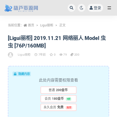
登录
全部
当前位置：
首页
Ligui丽柜
正文
[Ligui丽柜] 2019.11.21 网络丽人 Model 虫
虫 [76P/160MB]
Ligui丽柜
7年前
0
79
200
隐藏内容
此处内容需要权限查看
普通
200金币
会员
180金币
9折
永久会员
免费
推荐