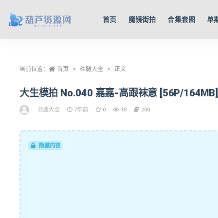
首页
魔镜街拍
合集套图
单
全部
当前位置：
首页
丝腿大全
正文
大生模拍 No.040 嘉嘉-高跟袜意 [56P/164MB]
丝腿大全
7年前
0
18
200
隐藏内容