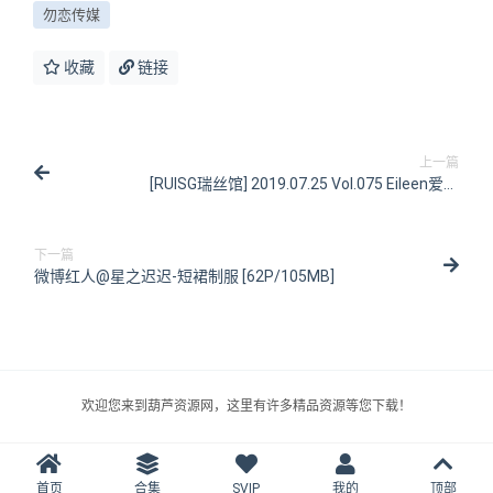
勿恋传媒
收藏
链接
上一篇
[RUISG瑞丝馆] 2019.07.25 Vol.075 Eileen爱琳
[45P/164MB]
下一篇
微博红人@星之迟迟-短裙制服 [62P/105MB]
欢迎您来到葫芦资源网，这里有许多精品资源等您下载！
首页
合集
SVIP
我的
顶部