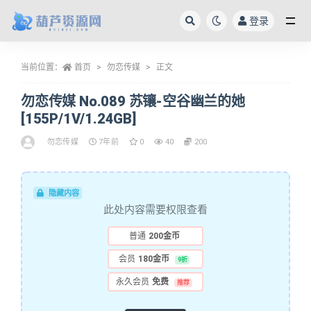
登录
全部
当前位置：
首页
勿恋传媒
正文
勿恋传媒 No.089 苏镶-空谷幽兰的她
[155P/1V/1.24GB]
勿恋传媒
7年前
0
40
200
隐藏内容
此处内容需要权限查看
普通
200金币
会员
180金币
9折
永久会员
免费
推荐