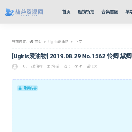
首页
魔镜街拍
合集套图
单
全部
当前位置：
首页
Ugirls爱油物
正文
[Ugirls爱油物] 2019.08.29 No.1562 怜卿 黛卿
Ugirls爱油物
7年前
0
41
200
隐藏内容