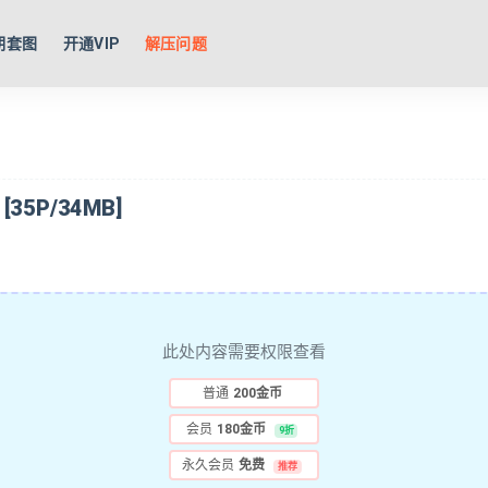
期套图
开通VIP
解压问题
 [35P/34MB]
此处内容需要权限查看
普通
200金币
会员
180金币
9折
永久会员
免费
推荐