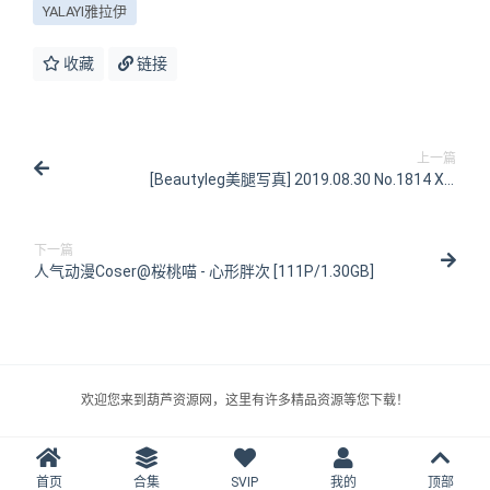
YALAYI雅拉伊
收藏
链接
上一篇
[Beautyleg美腿写真] 2019.08.30 No.1814 Xin
[66P/307MB]
下一篇
人气动漫Coser@桜桃喵 - 心形胖次 [111P/1.30GB]
欢迎您来到葫芦资源网，这里有许多精品资源等您下载！
首页
合集
SVIP
我的
顶部