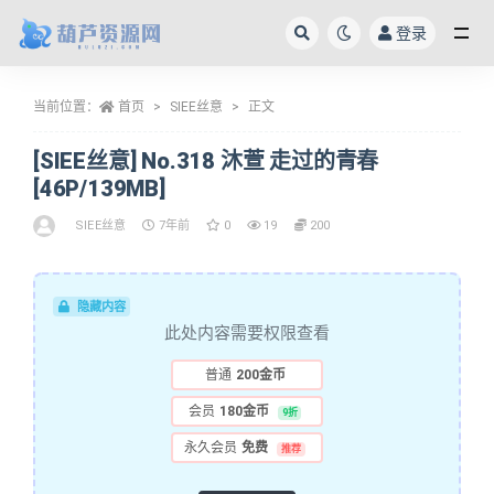
登录
全部
当前位置：
首页
SIEE丝意
正文
[SIEE丝意] No.318 沐萱 走过的青春
[46P/139MB]
SIEE丝意
7年前
0
19
200
隐藏内容
此处内容需要权限查看
普通
200金币
会员
180金币
9折
永久会员
免费
推荐