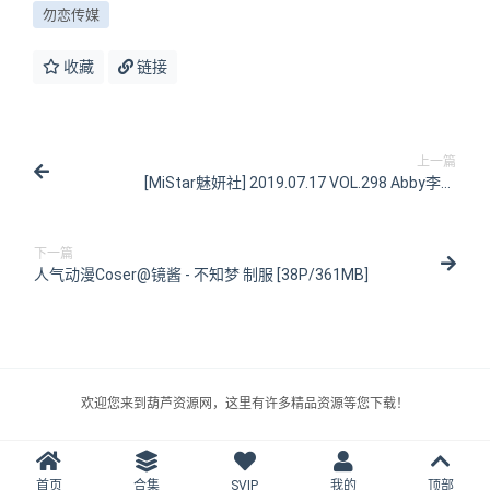
勿恋传媒
收藏
链接
上一篇
[MiStar魅妍社] 2019.07.17 VOL.298 Abby李雅
[42P/109MB]
下一篇
人气动漫Coser@镜酱 - 不知梦 制服 [38P/361MB]
欢迎您来到葫芦资源网，这里有许多精品资源等您下载！
首页
合集
SVIP
我的
顶部