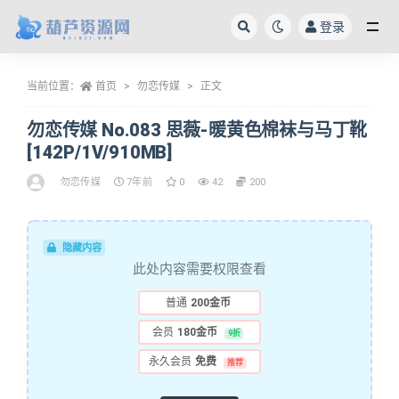
登录
全部
当前位置：
首页
勿恋传媒
正文
勿恋传媒 No.083 思薇-暖黄色棉袜与马丁靴
[142P/1V/910MB]
勿恋传媒
7年前
0
42
200
隐藏内容
此处内容需要权限查看
普通
200金币
会员
180金币
9折
永久会员
免费
推荐