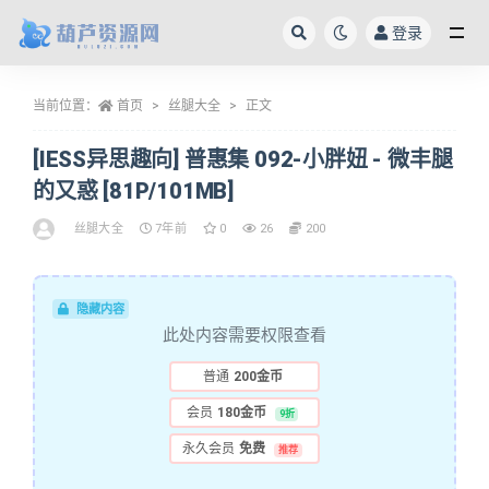
登录
全部
当前位置：
首页
丝腿大全
正文
[IESS异思趣向] 普惠集 092-小胖妞 - 微丰腿
的又惑 [81P/101MB]
丝腿大全
7年前
0
26
200
隐藏内容
此处内容需要权限查看
普通
200金币
会员
180金币
9折
永久会员
免费
推荐