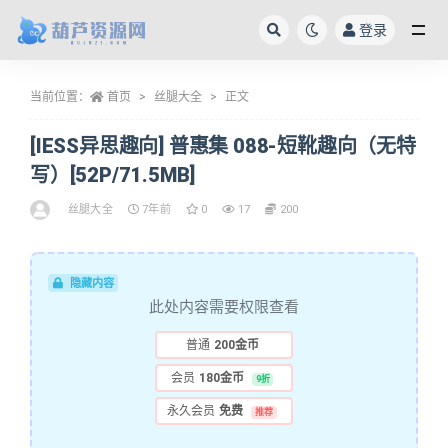
登录
全部
当前位置：
首页
丝腿大全
正文
[IESS异思趣向] 普惠集 088-短靴趣向（无特
写）[52P/71.5MB]
丝腿大全
7年前
0
17
200
隐藏内容
此处内容需要权限查看
普通
200金币
会员
180金币
9折
永久会员
免费
推荐