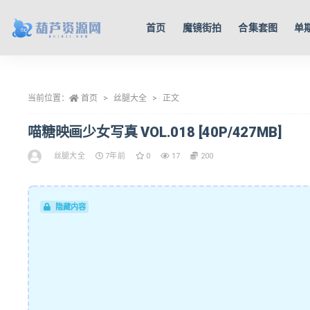
首页
魔镜街拍
合集套图
单
全部
当前位置：
首页
丝腿大全
正文
喵糖映画少女写真 VOL.018 [40P/427MB]
丝腿大全
7年前
0
17
200
隐藏内容