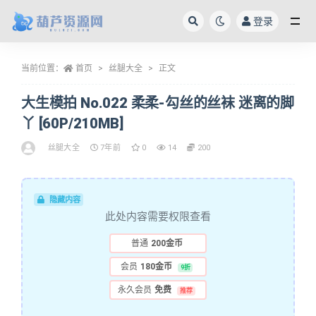
登录
全部
当前位置：
首页
丝腿大全
正文
大生模拍 No.022 柔柔-勾丝的丝袜 迷离的脚
丫 [60P/210MB]
丝腿大全
7年前
0
14
200
隐藏内容
此处内容需要权限查看
普通
200金币
会员
180金币
9折
永久会员
免费
推荐