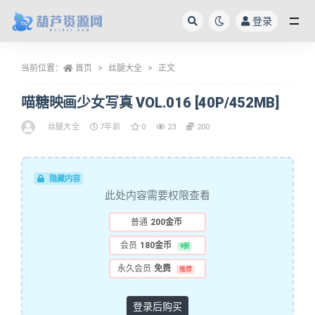
登录
全部
当前位置：
首页
丝腿大全
正文
喵糖映画少女写真 VOL.016 [40P/452MB]
丝腿大全
7年前
0
23
200
隐藏内容
此处内容需要权限查看
普通
200金币
会员
180金币
9折
永久会员
免费
推荐
登录后购买