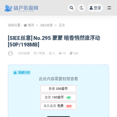
登录
全部
当前位置：
首页
SIEE丝意
正文
[SIEE丝意] No.295 蒙蒙 暗香悄然谁浮动
[50P/198MB]
SIEE丝意
7年前
0
19
200
隐藏内容
此处内容需要权限查看
普通
200金币
会员
180金币
9折
永久会员
免费
推荐