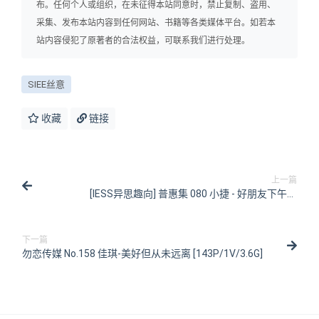
布。任何个人或组织，在未征得本站同意时，禁止复制、盗用、
采集、发布本站内容到任何网站、书籍等各类媒体平台。如若本
站内容侵犯了原著者的合法权益，可联系我们进行处理。
SIEE丝意
收藏
链接
上一篇
[IESS异思趣向] 普惠集 080 小捷 - 好朋友下午茶
[82P/101MB]
下一篇
勿恋传媒 No.158 佳琪-美好但从未远离 [143P/1V/3.6G]