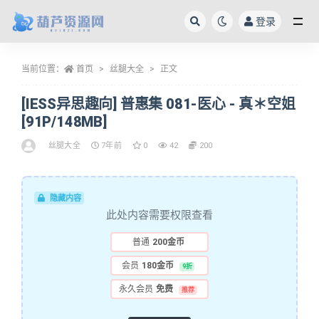
登录
全部
当前位置：
首页
丝腿大全
正文
[IESS异思趣向] 普惠集 081-医心 - 真＊空姐
[91P/148MB]
丝腿大全
7年前
0
42
200
隐藏内容
此处内容需要权限查看
普通
200金币
会员
180金币
9折
永久会员
免费
推荐