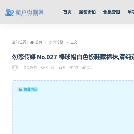
首页
魔镜街拍
合集套图
单
全部
当前位置：
首页
勿恋传媒
正文
勿恋传媒 No.027 棒球帽白色板鞋藏棉袜,清纯运
勿恋传媒
7年前
0
33
200
隐藏内容