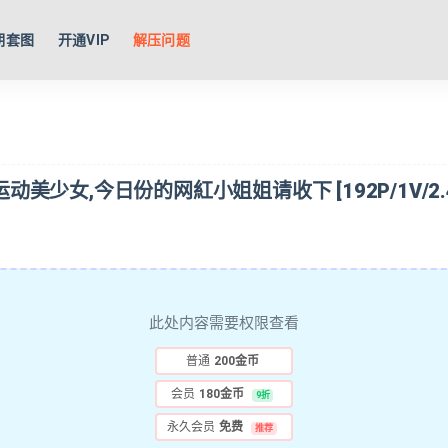
期套图
开通VIP
解压问题
动美少女,今日份的网紅小姐姐请收下 [192P/1V/2.4
此处内容需要权限查看
普通
200金币
会员
180金币
9折
永久会员
免费
推荐