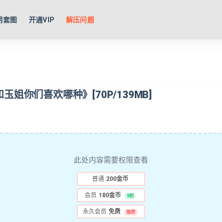
期套图
开通VIP
解压问题
玉姐你们喜欢哪种》[70P/139MB]
此处内容需要权限查看
普通
200金币
会员
180金币
9折
永久会员
免费
推荐