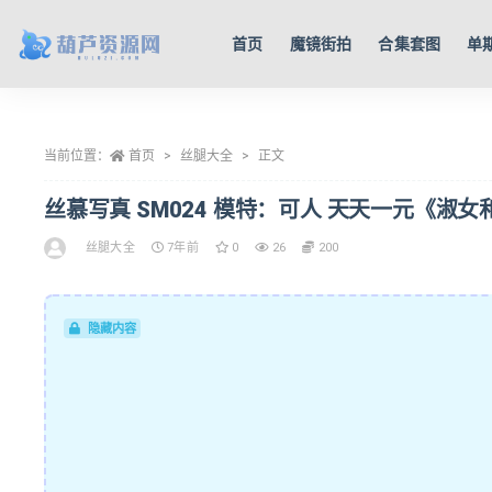
首页
魔镜街拍
合集套图
单
全部
当前位置：
首页
丝腿大全
正文
丝慕写真 SM024 模特：可人 天天一元《淑女和
丝腿大全
7年前
0
26
200
隐藏内容