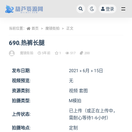
登录
全部
当前位置：
首页
魔镜街拍
正文
690.热裤长腿
魔镜街拍
5年前
1
517
200
发布日期:
2021 » 6月 » 15日
视频预览:
无
资源类别:
视频 套图
拍摄类型:
M模拍
已上传（或正在上传中，
上传状态:
需耐心等待1-6小时）
拍摄地点:
定制