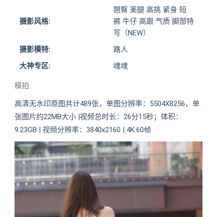
翘臀 美腿 高挑 紧身 短
摄影风格:
裤 牛仔 高跟 气质 脚部特
写（NEW）
摄影模特:
路人
大神专区:
魂魂
模拍
高清无水印原图共计489张，单图分辨率：5504X8256，单
张图片约22MB大小 |视频总时长：26分15秒；体积：
9.23GB | 视频分辨率：3840x2160 | 4K.60帧