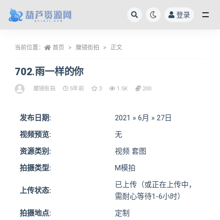
登录
全部
当前位置：
首页
魔镜街拍
正文
702.雨一样的你
魔镜街拍
5年前
3
1.5K
200
发布日期:
2021 » 6月 » 27日
视频预览:
无
资源类别:
视频 套图
拍摄类型:
M模拍
已上传（或正在上传中，
上传状态:
需耐心等待1-6小时）
拍摄地点:
定制