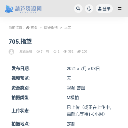
登录
全部
当前位置：
首页
魔镜街拍
正文
705.指望
魔镜街拍
5年前
2
382
200
发布日期:
2021 » 7月 » 03日
视频预览:
无
资源类别:
视频 套图
拍摄类型:
M模拍
已上传（或正在上传中，
上传状态:
需耐心等待1-6小时）
拍摄地点:
定制