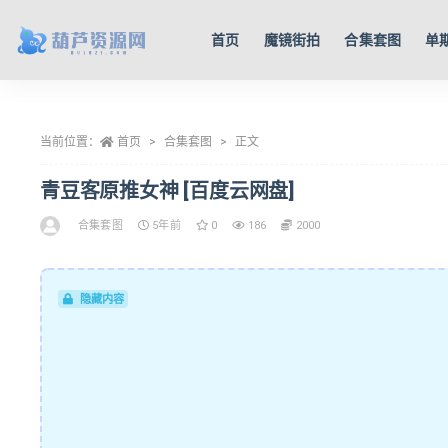
首页
魔镜街拍
合集套图
单
全部
当前位置：
首页
合集套图
正文
青豆客原推女神 [百度云网盘]
合集套图
5年前
0
186
2000
隐藏内容