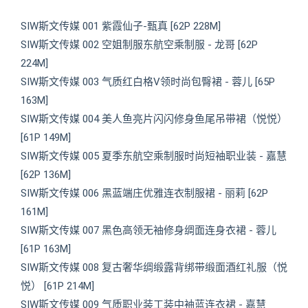
SIW斯文传媒 001 紫霞仙子-甄真 [62P 228M]
SIW斯文传媒 002 空姐制服东航空乘制服 - 龙哥 [62P
224M]
SIW斯文传媒 003 气质红白格V领时尚包臀裙 - 蓉儿 [65P
163M]
SIW斯文传媒 004 美人鱼亮片闪闪修身鱼尾吊带裙（悦悦）
[61P 149M]
SIW斯文传媒 005 夏季东航空乘制服时尚短袖职业装 - 嘉慧
[62P 136M]
SIW斯文传媒 006 黑蓝端庄优雅连衣制服裙 - 丽莉 [62P
161M]
SIW斯文传媒 007 黑色高领无袖修身绸面连身衣裙 - 蓉儿
[61P 163M]
SIW斯文传媒 008 复古奢华绸缎露背绑带缎面酒红礼服（悦
悦） [61P 214M]
SIW斯文传媒 009 气质职业装工装中袖蓝连衣裙 - 嘉慧