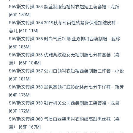
SIW斯文传媒 053 靛蓝制服短袖衬衣超短工装套裙 - 龙跃
[60P 159M]
SIW斯文传媒 054 2019秋冬时尚性感紧身保暖加绒皮裤 -
蓉儿 [61P 11M]
SIW斯文传媒 055 时尚气质OL职业双排扣西装制服 - 甄珍
[65P 186M]
SIW斯文传媒 056 优雅条纹淑女无袖制服七分裤套装（嘉
慧） [66P 184M]
SIW斯文传媒 057 公司白领衬衣短裙西装制服三件套 - 小谈
[63P 181M]
SIW斯文传媒 058 黑色高领打底衫配休闲七分牛仔裤 - 新芳
[64P 176M]
SIW斯文传媒 059 银行机关公司西装制服工装套裙 - 龙哥
[63P 172M]
SIW斯文传媒 060 气质白西装黑衬衣豹纹高跟黑丝袜（嘉
慧） [65P 167M]