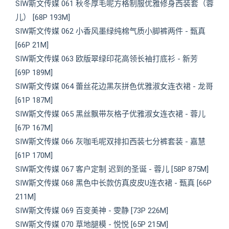
SIW斯文传媒 061 秋冬厚毛呢方格制服优雅修身西装套（蓉
儿） [68P 193M]
SIW斯文传媒 062 小香风墨绿纯棉气质小脚裤两件 - 甄真
[66P 21M]
SIW斯文传媒 063 欧版翠绿印花高领长袖打底衫 - 新芳
[69P 189M]
SIW斯文传媒 064 蕾丝花边黑灰拼色优雅淑女连衣裙 - 龙哥
[61P 187M]
SIW斯文传媒 065 黑丝飘带灰格子优雅淑女连衣裙 - 蓉儿
[67P 167M]
SIW斯文传媒 066 灰咖毛呢双排扣西装七分裤套装 - 嘉慧
[61P 170M]
SIW斯文传媒 067 客户定制 迟到的圣诞 - 蓉儿 [58P 875M]
SIW斯文传媒 068 黑色中长款仿真皮皮U连衣裙 - 甄真 [66P
211M]
SIW斯文传媒 069 百变美神 - 雯静 [73P 226M]
SIW斯文传媒 070 草地腿模 - 悦悦 [65P 215M]