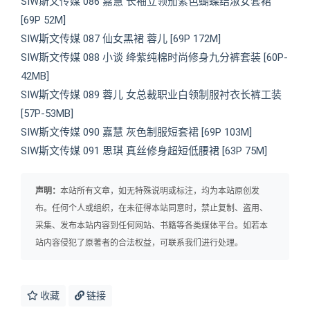
SIW斯文传媒 086 嘉慧 长袖立领茄紫色蝴蝶结淑女套裙
[69P 52M]
SIW斯文传媒 087 仙女黑裙 蓉儿 [69P 172M]
SIW斯文传媒 088 小谈 绛紫纯棉时尚修身九分裤套装 [60P-
42MB]
SIW斯文传媒 089 蓉儿 女总裁职业白领制服衬衣长裤工装
[57P-53MB]
SIW斯文传媒 090 嘉慧 灰色制服短套裙 [69P 103M]
SIW斯文传媒 091 思琪 真丝修身超短低腰裙 [63P 75M]
声明：
本站所有文章，如无特殊说明或标注，均为本站原创发
布。任何个人或组织，在未征得本站同意时，禁止复制、盗用、
采集、发布本站内容到任何网站、书籍等各类媒体平台。如若本
站内容侵犯了原著者的合法权益，可联系我们进行处理。
收藏
链接