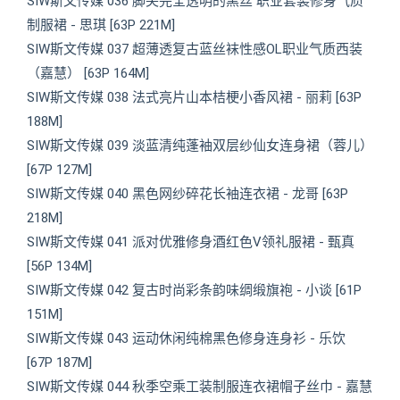
SIW斯文传媒 036 脚尖完全透明的黑丝 职业套装修身气质
制服裙 - 思琪 [63P 221M]
SIW斯文传媒 037 超薄透复古蓝丝袜性感OL职业气质西装
（嘉慧） [63P 164M]
SIW斯文传媒 038 法式亮片山本桔梗小香风裙 - 丽莉 [63P
188M]
SIW斯文传媒 039 淡蓝清纯蓬袖双层纱仙女连身裙（蓉儿）
[67P 127M]
SIW斯文传媒 040 黑色网纱碎花长袖连衣裙 - 龙哥 [63P
218M]
SIW斯文传媒 041 派对优雅修身酒红色V领礼服裙 - 甄真
[56P 134M]
SIW斯文传媒 042 复古时尚彩条韵味绸缎旗袍 - 小谈 [61P
151M]
SIW斯文传媒 043 运动休闲纯棉黑色修身连身衫 - 乐饮
[67P 187M]
SIW斯文传媒 044 秋季空乘工装制服连衣裙帽子丝巾 - 嘉慧