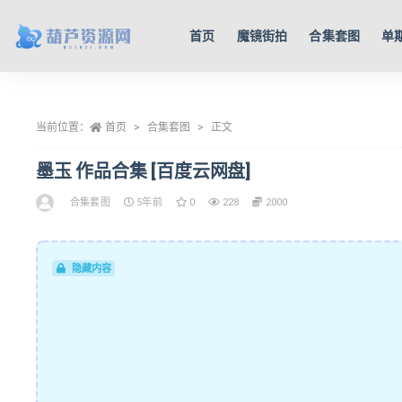
首页
魔镜街拍
合集套图
单
全部
当前位置：
首页
合集套图
正文
墨玉 作品合集 [百度云网盘]
合集套图
5年前
0
228
2000
隐藏内容