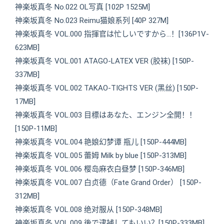
神楽坂真冬 No.022 OL写真 [102P 1525M]
神楽坂真冬 No.023 Reimu猫娘系列 [40P 327M]
神楽坂真冬 VOL.000 指揮官は忙しいですから…！[136P1V-
623MB]
神楽坂真冬 VOL.001 ATAGO-LATEX VER (胶袜) [150P-
337MB]
神楽坂真冬 VOL.002 TAKAO-TIGHTS VER (黑丝) [150P-
17MB]
神楽坂真冬 VOL.003 目標はあなた、エンジン全開！！
[150P-11MB]
神楽坂真冬 VOL.004 艳娘幻梦谭 瓶儿 [150P-444MB]
神楽坂真冬 VOL.005 蕾姆 Milk by blue [150P-313MB]
神楽坂真冬 VOL.006 樱岛麻衣白昼梦 [150P-346MB]
神楽坂真冬 VOL.007 白贞德（Fate Grand Order） [150P-
312MB]
神楽坂真冬 VOL.008 绝对服从 [150P-348MB]
神楽坂真冬 VOL.009 後で逮捕してもいい？[150P-333MB]