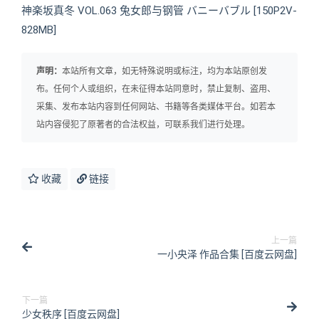
神楽坂真冬 VOL.063 兔女郎与钢管 バニーバブル [150P2V-
828MB]
声明：
本站所有文章，如无特殊说明或标注，均为本站原创发
布。任何个人或组织，在未征得本站同意时，禁止复制、盗用、
采集、发布本站内容到任何网站、书籍等各类媒体平台。如若本
站内容侵犯了原著者的合法权益，可联系我们进行处理。
收藏
链接
上一篇
一小央泽 作品合集 [百度云网盘]
下一篇
少女秩序 [百度云网盘]