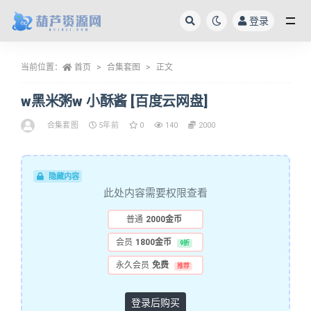
登录
全部
当前位置：
首页
合集套图
正文
w黑米粥w 小酥酱 [百度云网盘]
合集套图
5年前
0
140
2000
隐藏内容
此处内容需要权限查看
普通
2000金币
会员
1800金币
9折
永久会员
免费
推荐
登录后购买