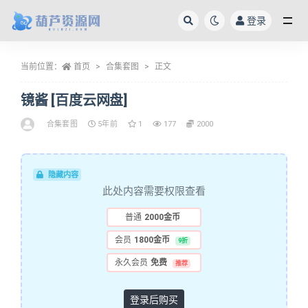
登录
全部
当前位置：
首页
合集套图
正文
镜酱 [百度云网盘]
合集套图
5年前
1
177
2000
隐藏内容
此处内容需要权限查看
普通
2000金币
会员
1800金币
9折
永久会员
免费
推荐
登录后购买