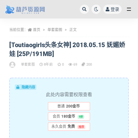
登录
全部
当前位置：
首页
单套套图
正文
[Toutiaogirls头条女神] 2018.05.15 妩媚娇
娃 [25P/191MB]
单套套图
8年前
0
69
200
隐藏内容
此处内容需要权限查看
普通
200金币
会员
180金币
9折
永久会员
免费
推荐