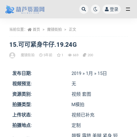
登录
全部
当前位置：
首页
魔镜街拍
正文
15.可可紧身牛仔.19.24G
魔镜街拍
5年前
1
669
200
发布日期:
2019 » 1月 » 15日
视频预览:
无
资源类别:
视频 套图
拍摄类型:
M模拍
上传状态:
视频已补充
拍摄地点:
定制
翘臀 露脐 美腿 紧身 短