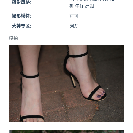
摄影风格:
裤 牛仔 高跟
摄影模特:
可可
大神专区:
网友
模拍