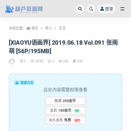
登录
全部
当前位置：
首页
秀人
正文
[XIAOYU语画界] 2019.06.18 Vol.091 张雨
萌 [56P/195MB]
秀人
5年前
0
206
200
隐藏内容
此处内容需要权限查看
普通
200金币
会员
180金币
9折
永久会员
免费
推荐