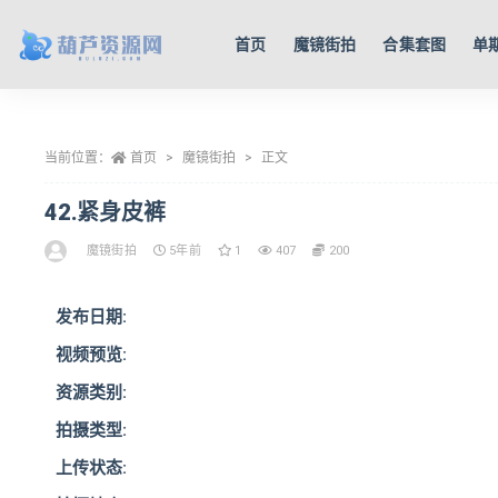
首页
魔镜街拍
合集套图
单
全部
当前位置：
首页
魔镜街拍
正文
42.紧身皮裤
魔镜街拍
5年前
1
407
200
发布日期:
视频预览:
资源类别:
拍摄类型:
上传状态: