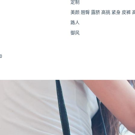
定制
美颜 翘臀 露脐 高挑 紧身 皮裤 
路人
御风
0