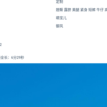
定制
翘臀 露脐 美腿 紧身 短裤 牛仔
萌宝儿
御风
2
全长：6分29秒