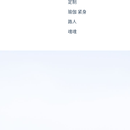
定制
瑜伽 紧身
路人
魂魂