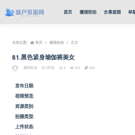
首页
魔镜街拍
合集套图
单
全部
当前位置：
首页
魔镜街拍
正文
81.黑色紧身瑜伽裤美女
魔镜街拍
5年前
0
415
200
发布日期:
视频预览:
资源类别:
拍摄类型:
上传状态: