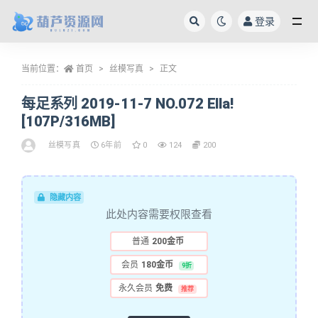
登录
全部
当前位置：
首页
丝模写真
正文
每足系列 2019-11-7 NO.072 Ella!
[107P/316MB]
丝模写真
6年前
0
124
200
隐藏内容
此处内容需要权限查看
普通
200金币
会员
180金币
9折
永久会员
免费
推荐