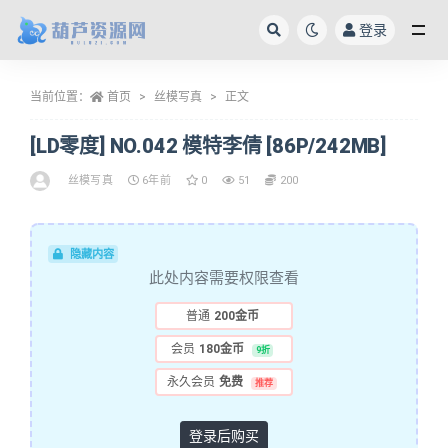
登录
全部
当前位置：
首页
丝模写真
正文
[LD零度] NO.042 模特李倩 [86P/242MB]
丝模写真
6年前
0
51
200
隐藏内容
此处内容需要权限查看
普通
200金币
会员
180金币
9折
永久会员
免费
推荐
登录后购买