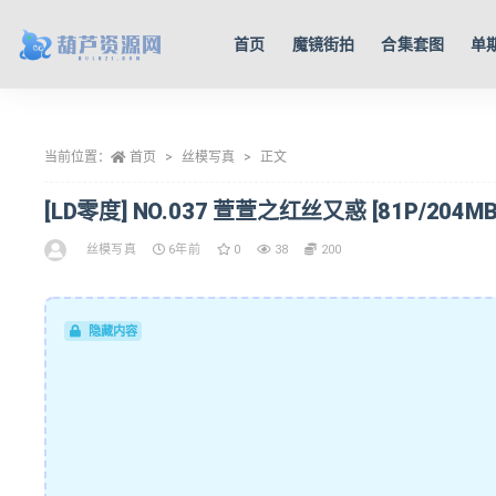
首页
魔镜街拍
合集套图
单
全部
当前位置：
首页
丝模写真
正文
[LD零度] NO.037 萱萱之红丝又惑 [81P/204MB
丝模写真
6年前
0
38
200
隐藏内容