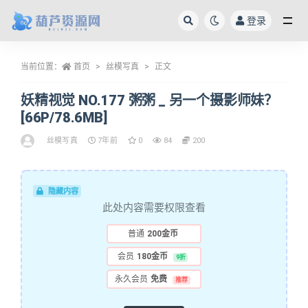
登录
全部
当前位置：
首页
丝模写真
正文
妖精视觉 NO.177 粥粥 _ 另一个摄影师妹？
[66P/78.6MB]
丝模写真
7年前
0
84
200
隐藏内容
此处内容需要权限查看
普通
200金币
会员
180金币
9折
永久会员
免费
推荐