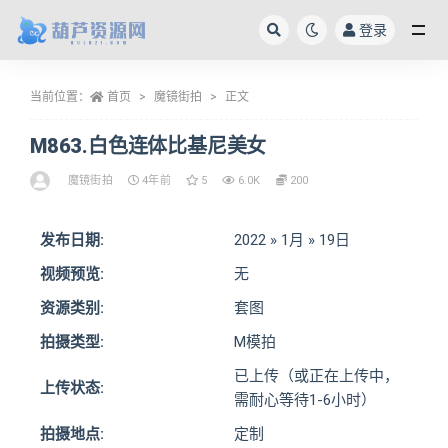
登录
全部
当前位置：
首页
魔镜街拍
正文
M863.白色连体比基尼美女
魔镜街拍
4年前
5
6.0K
200
发布日期:
2022 » 1月 » 19日
视频预览:
无
资源类别:
套图
拍摄类型:
M模拍
已上传（或正在上传中，
上传状态:
需耐心等待1-6小时）
拍摄地点:
定制