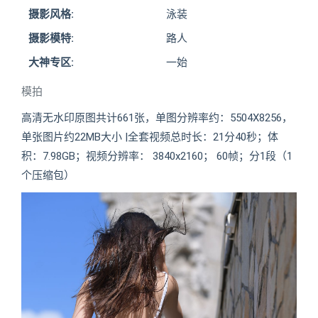
摄影风格:
泳装
摄影模特:
路人
大神专区:
一始
模拍
高清无水印原图共计661张，单图分辨率约：5504X8256，
单张图片约22MB大小 |全套视频总时长：21分40秒；体
积：7.98GB；视频分辨率： 3840x2160； 60帧；分1段（1
个压缩包）